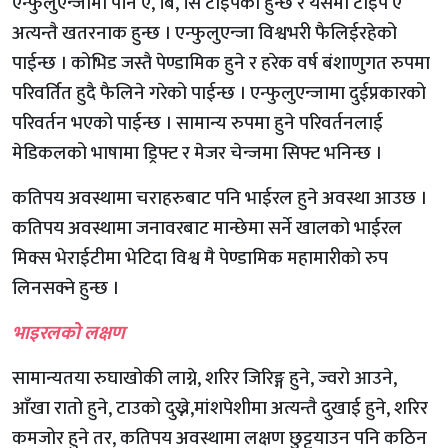
एन्फुलुएन्जामा पनि ए, बि, सि टाईपको हुन्छ र यसमा टाईप ए
अत्यन्तै खतरनाक हुन्छ । एन्फुलुएन्जा विश्वभरी फैलिईरहेको
पाईन्छ । कोभिड जस्तै पेण्डामिक हुने र हरेक वर्ष बंशाणुगत रुपमा
परिवर्तित हुदै फैलिने गरेको पाईन्छ । एन्फुलुएन्जामा दुईप्रकारको
परिवर्तन भएको पाईन्छ । सामान्य रुपमा हुने परिवर्तनलाई
मेडिकलको भाषामा ड्रिफ्ट र मेजर चेन्जमा सिफ्ट भनिन्छ ।
कतिपय अवस्थामा चराहरुबाट पनि भाईरल हुने अवस्था आउछ ।
कतिपय अवस्थामा जनावरबाट मान्छेमा सर्ने खालको भाईरल
मिक्स भेराईटीमा भेटिदा विश्व मै पेण्डामिक महामारीको रुप
लिनसक्ने हुन्छ ।
भाइरलको लक्षण
सामान्यतया रुघाखोकी लाग्ने, शरिर जिरिङ्ग हुने, ज्वरो आउने,
आँखा रातो हुने, टाउको दुख्ने,मांशपेशीमा अत्यन्तै दुखाई हुने, शरिर
कमजोर हुने तर, कतिपय अवस्थामा लक्षण छुट्टयाउन पनि कठिन