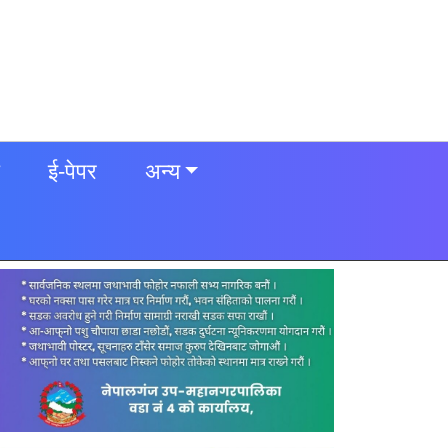
ई-पेपर
अन्य