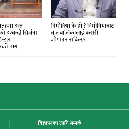
ीयतहमा दन्त
निमोनिया के हो ? निमोनियाबाट
पु
ो दरबन्दी सिर्जना
बालबालिकालाई कसरी
कस
डेन्टल
जोगाउन सकिन्छ
नको माग
विज्ञापनका लागि सम्पर्क