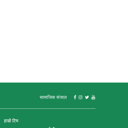
रुषमा देखिने पोस्टेट क्यान्सर
क्षयरोगका बिरामी उपचारमा
्तो रोग हो
नआउनु निराकरणमा ठूलो
चुनौती
सामाजिक संजाल
हाम्रो टिम