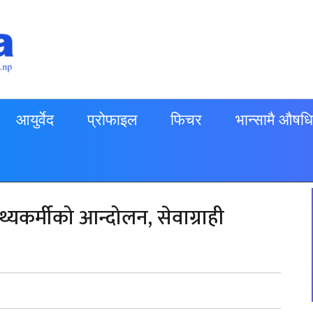
आयुर्वेद
प्रोफाइल
फिचर
भान्सामै औषधि
्यकर्मीको आन्दोलन, सेवाग्राही