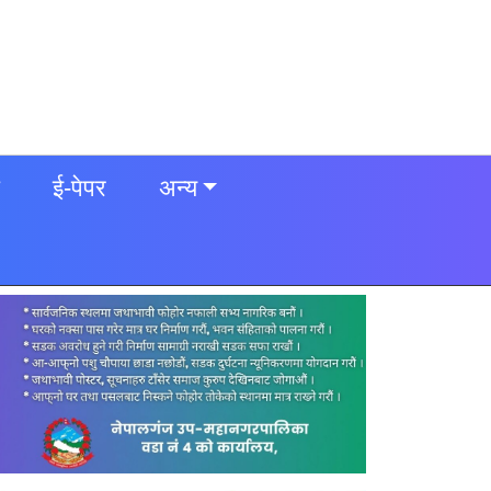
ई-पेपर
अन्य