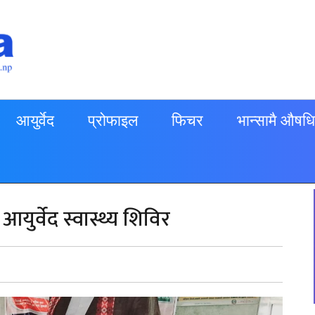
आयुर्वेद
प्रोफाइल
फिचर
भान्सामै औषधि
युर्वेद स्वास्थ्य शिविर