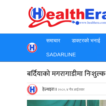
समाचार
डाक्टरको भनाई
SADARLINE
बर्दियाको मगरागाडीमा निःशुल्क आ
हेल्थइरा
।
२०८०, ४ चैत्र आईतवार