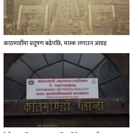
काठमाडौंमा प्रदूषण बढेपछि, मास्क लगाउन आग्रह